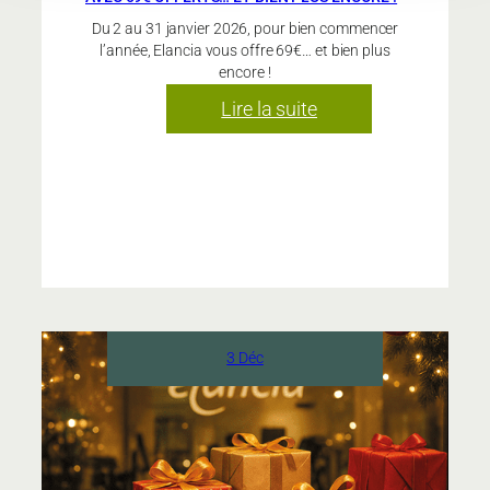
Du 2 au 31 janvier 2026, pour bien commencer
l’année, Elancia vous offre 69€… et bien plus
encore !
:
Lire la suite
Commencez
bien
l’année
chez
Elancia
avec
69€
offerts…
et
3 Déc
bien
plus
encore
!