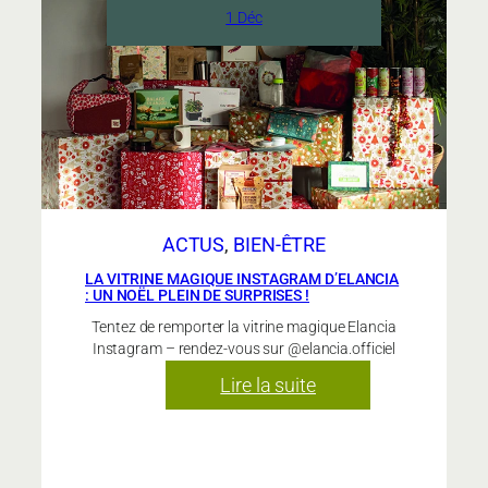
chez
1 Déc
Elancia
:
laissez
la
magie
opérer
avec
la
ACTUS
, 
BIEN-ÊTRE
Vitrine
Magique
LA VITRINE MAGIQUE INSTAGRAM D’ELANCIA
: UN NOËL PLEIN DE SURPRISES !
!
Tentez de remporter la vitrine magique Elancia
Instagram – rendez-vous sur @elancia.officiel
:
Lire la suite
La
Vitrine
Magique