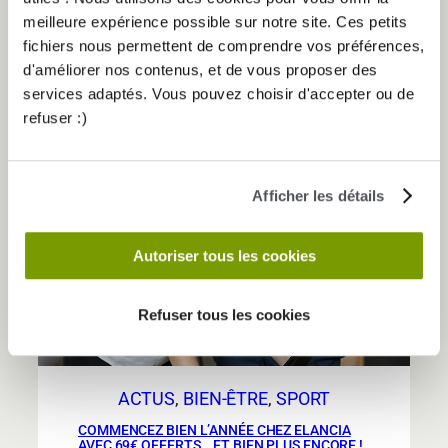
intégrer
meilleure expérience possible sur notre site. Ces petits
le
fichiers nous permettent de comprendre vos préférences,
sport
d'améliorer nos contenus, et de vous proposer des
dans
services adaptés. Vous pouvez choisir d'accepter ou de
une
refuser :)
routine
quotidienne
chargée
2 Jan
Afficher les détails
Autoriser tous les cookies
Refuser tous les cookies
ACTUS
, 
BIEN-ÊTRE
, 
SPORT
COMMENCEZ BIEN L’ANNÉE CHEZ ELANCIA
AVEC 69€ OFFERTS… ET BIEN PLUS ENCORE !