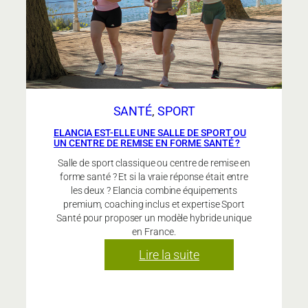
santé
?
SANTÉ
, 
SPORT
ELANCIA EST-ELLE UNE SALLE DE SPORT OU
UN CENTRE DE REMISE EN FORME SANTÉ ?
Salle de sport classique ou centre de remise en
forme santé ? Et si la vraie réponse était entre
les deux ? Elancia combine équipements
premium, coaching inclus et expertise Sport
Santé pour proposer un modèle hybride unique
en France.
:
Lire la suite
Elancia
est-
elle