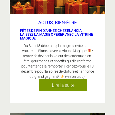
ACTUS
, 
BIEN-ÊTRE
FÊTES DE FIN D’ANNÉE CHEZ ELANCIA :
LAISSEZ LA MAGIE OPÉRER AVEC LA VITRINE
MAGIQUE !
Du 3 au 18 décembre, la magie s’invite dans
votre club Elancia avec la Vitrine Magique
:
tentez de deviner la valeur des cadeaux bien-
être, gourmands et sportifs qu’elle renferme
pour tenter de la remporter ! Rendez-vous le 18
décembre pour la soirée de clôture et l’annonce
du grand gagnant*
(*selon club).
:
Lire la suite
Fêtes
de
fin
d’année