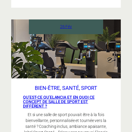
une
salle
de
26 Fév
sport
ou
un
centre
de
remise
en
forme
santé
BIEN-ÊTRE
, 
SANTÉ
, 
SPORT
?
QU’EST-CE QU’ELANCIA ET EN QUOI CE
CONCEPT DE SALLE DE SPORT EST
DIFFÉRENT ?
Et si une salle de sport pouvait être à la fois
bienveillante, personnalisée et tournée vers la
santé ? Coaching inclus, ambiance apaisante,