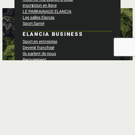
inscription en ligne
LE PARRAINAGE ELANCIA
Les salles Elancia
Sport Santé
ELANCIA BUSINESS
Sport en entreprise
Devenir franchisé
Ils parlent de nous
Recrutement
BOÎTE À OUTILS
Actus & Blog
Espace adhérent
Foodcoach
Technogym app