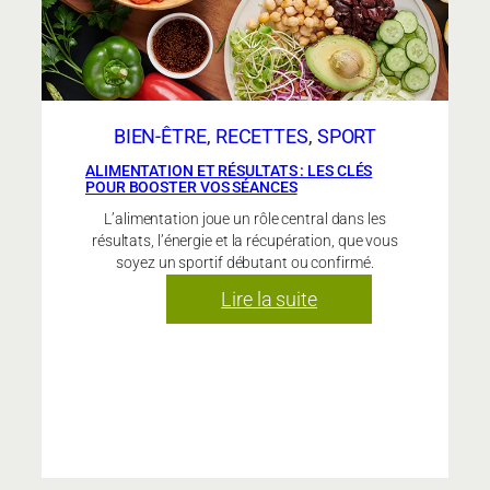
BIEN-ÊTRE
, 
RECETTES
, 
SPORT
ALIMENTATION ET RÉSULTATS : LES CLÉS
POUR BOOSTER VOS SÉANCES
L’alimentation joue un rôle central dans les
résultats, l’énergie et la récupération, que vous
soyez un sportif débutant ou confirmé.
:
Lire la suite
ALIMENTATION
et
RÉsultats
:
les
clés
pour