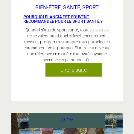
BIEN-ÊTRE
, 
SANTÉ
, 
SPORT
POURQUOI ELANCIA EST SOUVENT
RECOMMANDÉE POUR LE SPORT SANTÉ ?
Quand il s’agit de sport santé, toutes les salles
ne se valent pas. Label officiel, encadrement
médical, programmes adaptés aux pathologies
chroniques… Voici pourquoi Elancia est devenue
une référence en matière d’activité physique
sécurisée et personnalisée.
:
Lire la suite
Pourquoi
Elancia
est
souvent
recommandée
pour
26 Fév
le
sport