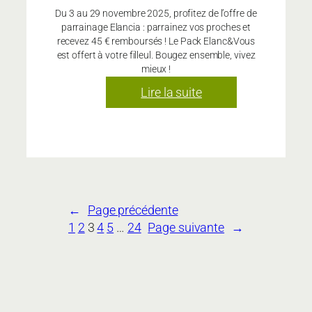
Du 3 au 29 novembre 2025, profitez de l’offre de
parrainage Elancia : parrainez vos proches et
recevez 45 € remboursés ! Le Pack Elanc&Vous
est offert à votre filleul. Bougez ensemble, vivez
mieux !
:
Lire la suite
Offre
Parrainage
Elancia
–
Du
3
←
Page précédente
au
1
2
3
4
5
…
24
Page suivante
→
29
novembre
2025
:
partagez