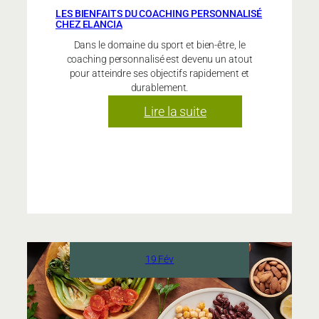
LES BIENFAITS DU COACHING PERSONNALISÉ
CHEZ ELANCIA
Dans le domaine du sport et bien-être, le
coaching personnalisé est devenu un atout
pour atteindre ses objectifs rapidement et
durablement.
:
Lire la suite
Les
bienfaits
du
coaching
personnalisé
chez
Elancia
19 Fév