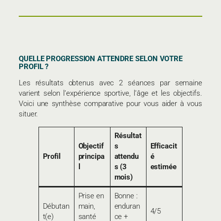
QUELLE PROGRESSION ATTENDRE SELON VOTRE
PROFIL ?
Les résultats obtenus avec 2 séances par semaine
varient selon l’expérience sportive, l’âge et les objectifs.
Voici une synthèse comparative pour vous aider à vous
situer.
Résultat
Objectif
s
Efficacit
Profil
principa
attendu
é
l
s (3
estimée
mois)
Prise en
Bonne :
Débutan
main,
enduran
4/5
t(e)
santé
ce +