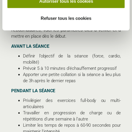
Autoriser tous les cookies
COMMENT MAXIMISER VOS 2 SÉANCES PAR SEMAINE
: LA CHECKLIST PRATIQUE
Refuser tous les cookies
Pour progresser efficacement avec seulement 2 séances
hebdomadaires, voici les paramètres clés à vérifier et à
mettre en place dès le début.
AVANT LA SÉANCE
Définir l’objectif de la séance (force, cardio,
mobilité)
Prévoir 5 à 10 minutes d’échauffement progressif
Apporter une petite collation si la séance a lieu plus
de 3h après le dernier repas
PENDANT LA SÉANCE
Privilégier des exercices full-body ou multi-
articulaires
Travailler en progression de charge ou de
répétitions d’une semaine à l’autre
Limiter les temps de repos à 60-90 secondes pour
maintenir l’intensité