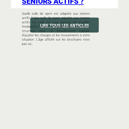
SENIORS ACTIFS ?
Quelle salle de sport est adaptée aux seniors
actifs ? Une salle de sport adaptée aux seniors
actifs est celle qui vous permet de travailler
LIRE TOUS LES ARTICLES
l’endurance, la force et l’équilibre dans une même
structure, avec un encadrement capable
d’ajuster les charges et les mouvements à votre
situation. L’âge affiché sur les brochures n’est
pas un…