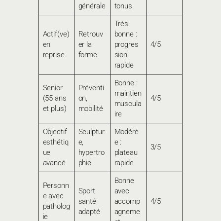
générale
tonus
Très
Actif(ve)
Retrouv
bonne :
en
er la
progres
4/5
reprise
forme
sion
rapide
Bonne :
Senior
Préventi
maintien
(55 ans
on,
4/5
muscula
et plus)
mobilité
ire
Objectif
Sculptur
Modéré
esthétiq
e,
e :
3/5
ue
hypertro
plateau
avancé
phie
rapide
Bonne
Personn
Sport
avec
e avec
santé
accomp
4/5
patholog
adapté
agneme
ie