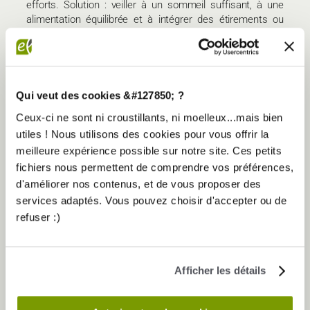
efforts. Solution : veiller à un sommeil suffisant, à une
alimentation équilibrée et à intégrer des étirements ou
une activité douce entre les séances. L’INSERM rappelle
que la qualité du sommeil est un facteur direct de
récupération musculaire et d’efficacité à l’entraînement.
ERREUR 3 : S’ENTRAÎNER SANS OBJECTIF NI SUIVI
Qui veut des cookies &#127850; ?
Sans cadre ni suivi, les 2 séances hebdomadaires
Ceux-ci ne sont ni croustillants, ni moelleux...mais bien
perdent rapidement en pertinence. Impact : abandon
utiles ! Nous utilisons des cookies pour vous offrir la
dans les 3 premiers mois, sentiment de ne pas
meilleure expérience possible sur notre site. Ces petits
progresser. Solution : définir un objectif concret et
fichiers nous permettent de comprendre vos préférences,
mesurable (améliorer son endurance, gagner en mobilité)
et se faire accompagner par un professionnel. Un suivi
d'améliorer nos contenus, et de vous proposer des
toutes les 6 à 8 semaines permet d’ajuster le programme
services adaptés. Vous pouvez choisir d'accepter ou de
et de maintenir la motivation sur la durée.
refuser :)
Afficher les détails