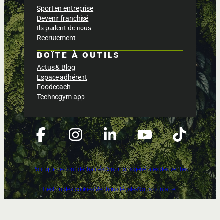
Sport en entreprise
Devenir franchisé
Ils parlent de nous
Recrutement
BOÎTE À OUTILS
Actus & Blog
Espace adhérent
Foodcoach
Technogym app
Politique de confidentialités
Conditions générales des ventes
Gestion des cookies
Mentions légales
Nous contacter