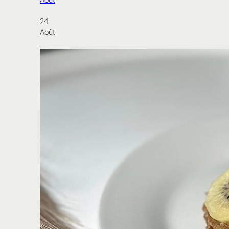
Août
24
Août