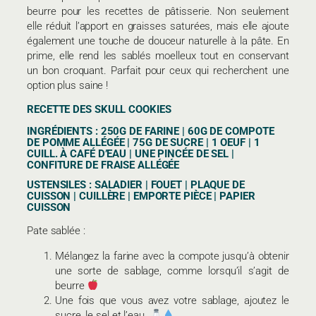
beurre pour les recettes de pâtisserie. Non seulement
elle réduit l’apport en graisses saturées, mais elle ajoute
également une touche de douceur naturelle à la pâte. En
prime, elle rend les sablés moelleux tout en conservant
un bon croquant. Parfait pour ceux qui recherchent une
option plus saine !
RECETTE DES SKULL COOKIES
INGRÉDIENTS : 250G DE FARINE | 60G DE COMPOTE
DE POMME ALLÉGÉE | 75G DE SUCRE | 1 OEUF | 1
CUILL. À CAFÉ D’EAU | UNE PINCÉE DE SEL |
CONFITURE DE FRAISE ALLÉGÉE
USTENSILES : SALADIER | FOUET | PLAQUE DE
CUISSON | CUILLÈRE | EMPORTE PIÈCE | PAPIER
CUISSON
Pate sablée :
Mélangez la farine avec la compote jusqu’à obtenir
une sorte de sablage, comme lorsqu’il s’agit de
beurre
Une fois que vous avez votre sablage, ajoutez le
sucre, le sel et l’eau.