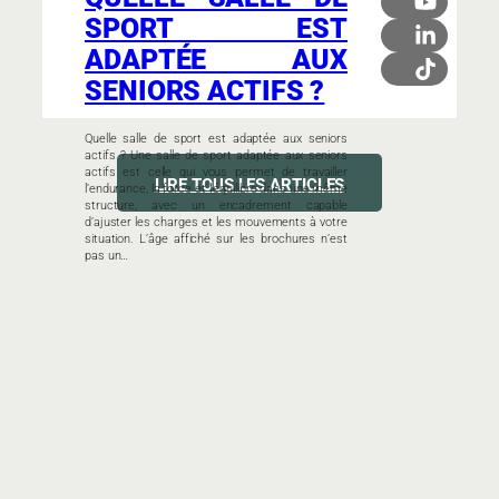
SPORT EST
ADAPTÉE AUX
SENIORS ACTIFS ?
Quelle salle de sport est adaptée aux seniors
actifs ? Une salle de sport adaptée aux seniors
actifs est celle qui vous permet de travailler
LIRE TOUS LES ARTICLES
l’endurance, la force et l’équilibre dans une même
structure, avec un encadrement capable
d’ajuster les charges et les mouvements à votre
situation. L’âge affiché sur les brochures n’est
pas un…