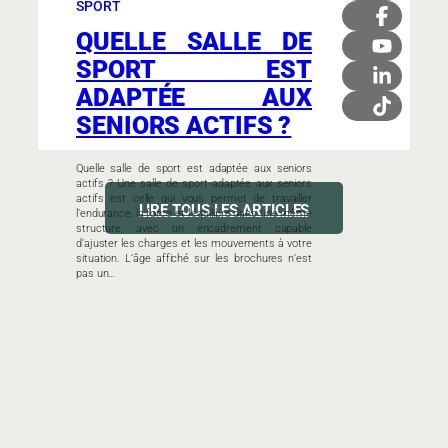
SPORT
QUELLE SALLE DE
SPORT EST
ADAPTÉE AUX
SENIORS ACTIFS ?
Quelle salle de sport est adaptée aux seniors
actifs ? Une salle de sport adaptée aux seniors
actifs est celle qui vous permet de travailler
LIRE TOUS LES ARTICLES
l’endurance, la force et l’équilibre dans une même
structure, avec un encadrement capable
d’ajuster les charges et les mouvements à votre
situation. L’âge affiché sur les brochures n’est
pas un…