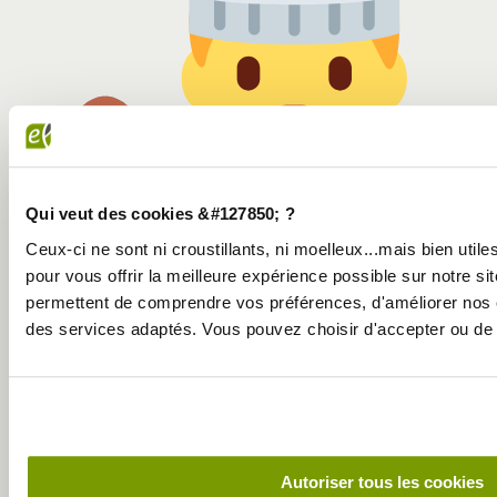
Qui veut des cookies &#127850; ?
Ceux-ci ne sont ni croustillants, ni moelleux...mais bien util
pour vous offrir la meilleure expérience possible sur notre sit
permettent de comprendre vos préférences, d'améliorer nos 
Vous pouvez décliner votre houmous de différentes
des services adaptés. Vous pouvez choisir d'accepter ou de 
manières. La version originale avec uniquement les pois
chiches mais aussi avec du potiron ou encore du panais.
Autoriser tous les cookies