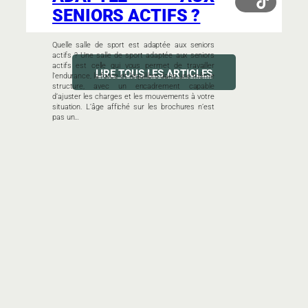
SENIORS ACTIFS ?
Quelle salle de sport est adaptée aux seniors
actifs ? Une salle de sport adaptée aux seniors
actifs est celle qui vous permet de travailler
LIRE TOUS LES ARTICLES
l’endurance, la force et l’équilibre dans une même
structure, avec un encadrement capable
d’ajuster les charges et les mouvements à votre
situation. L’âge affiché sur les brochures n’est
pas un…