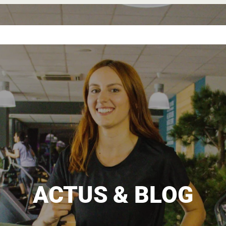
NCE
NOS
NOS
L’UNIVERS
DEVENIR
VERTE
SALLES
TARIFS
ELANCIA
FRANCHISÉ
ACTUS & BLOG