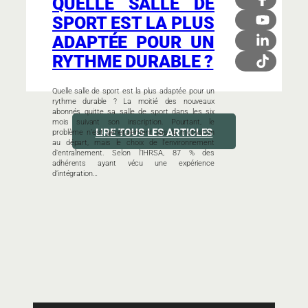
QUELLE SALLE DE
SPORT EST LA PLUS
ADAPTÉE POUR UN
RYTHME DURABLE ?
Quelle salle de sport est la plus adaptée pour un
rythme durable ? La moitié des nouveaux
abonnés quitte sa salle de sport dans les six
mois suivant son inscription. Pourtant, le
LIRE TOUS LES ARTICLES
problème n’est généralement pas la motivation
au départ, mais le choix de l’environnement
d’entraînement. Selon l’IHRSA, 87 % des
adhérents ayant vécu une expérience
d’intégration…