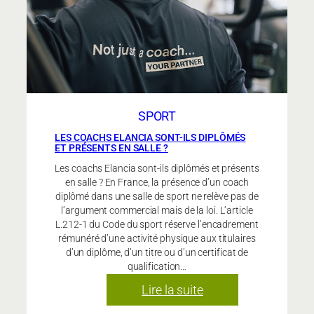
aux
seniors
actifs
?
SPORT
LES COACHS ELANCIA SONT-ILS DIPLÔMÉS
ET PRÉSENTS EN SALLE ?
Les coachs Elancia sont-ils diplômés et présents
en salle ? En France, la présence d’un coach
diplômé dans une salle de sport ne relève pas de
l’argument commercial mais de la loi. L’article
L.212-1 du Code du sport réserve l’encadrement
rémunéré d’une activité physique aux titulaires
d’un diplôme, d’un titre ou d’un certificat de
qualification…
:
Lire la suite
Les