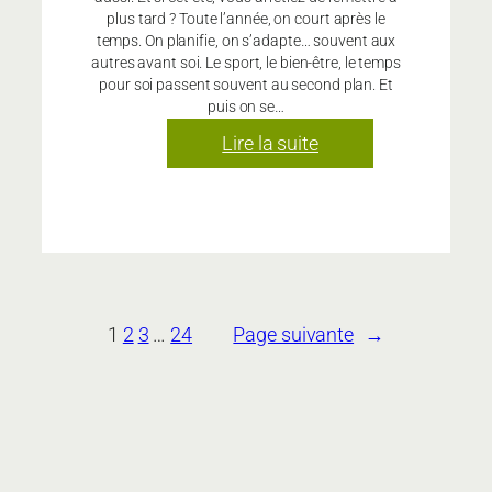
plus tard ? Toute l’année, on court après le
temps. On planifie, on s’adapte… souvent aux
autres avant soi. Le sport, le bien-être, le temps
pour soi passent souvent au second plan. Et
puis on se…
:
Lire la suite
Juillet
&
Août
OFFERTS
1
2
3
…
24
Page suivante
→