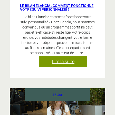
LE BILAN ELANCIA : COMMENT FONCTIONNE
VOTRE SUIVI PERSONNALISÉ ?
Le bilan Elancia : comment fonctionne votre
suivi personnalisé ? Chez Elancia, nous sommes
convaincus qu’un programme sportif ne peut
pas être efficace s’il reste figé. Votre corps
évolue, vos habitudes changent, votre forme
fluctue et vos objectifs peuvent se transformer
au fil des semaines. C’est pourquoi le suivi
personnalisé est au cœur de notre…
:
Lire la suite
Le
bilan
Elancia
:
comment
27 Juil
fonctionne
votre
suivi