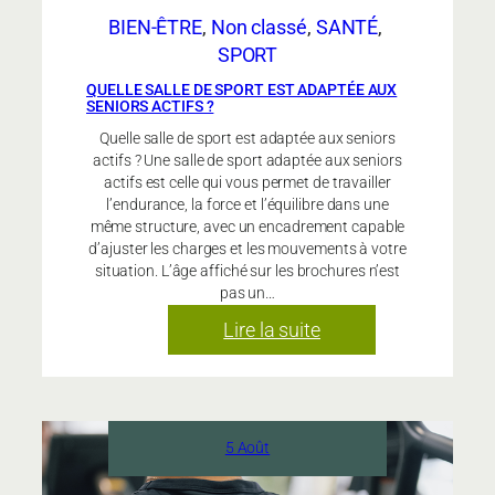
BIEN-ÊTRE
, 
Non classé
, 
SANTÉ
, 
SPORT
QUELLE SALLE DE SPORT EST ADAPTÉE AUX
SENIORS ACTIFS ?
Quelle salle de sport est adaptée aux seniors
actifs ? Une salle de sport adaptée aux seniors
actifs est celle qui vous permet de travailler
l’endurance, la force et l’équilibre dans une
même structure, avec un encadrement capable
d’ajuster les charges et les mouvements à votre
situation. L’âge affiché sur les brochures n’est
pas un…
:
Lire la suite
Quelle
salle
de
sport
5 Août
est
adaptée