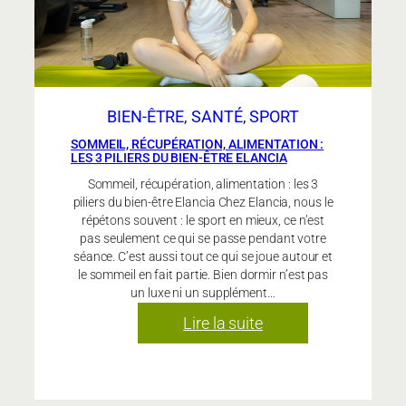
personnalisé
?
BIEN-ÊTRE
, 
SANTÉ
, 
SPORT
SOMMEIL, RÉCUPÉRATION, ALIMENTATION :
LES 3 PILIERS DU BIEN-ÊTRE ELANCIA
Sommeil, récupération, alimentation : les 3
piliers du bien-être Elancia Chez Elancia, nous le
répétons souvent : le sport en mieux, ce n’est
pas seulement ce qui se passe pendant votre
séance. C’est aussi tout ce qui se joue autour et
le sommeil en fait partie. Bien dormir n’est pas
un luxe ni un supplément…
:
Lire la suite
Sommeil,
récupération,
alimentation