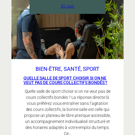
Elancia
30 Juin
et
une
salle
de
sport
low
cost
?
BIEN-ÊTRE
, 
SANTÉ
, 
SPORT
QUELLE SALLE DE SPORT CHOISIR SI ON NE
VEUT PAS DE COURS COLLECTIFS BONDÉS ?
Quelle salle de sport choisir si on ne veut pas de
cours collectifs bondés ? La réponse directe Si
vous préférez vous entraîner sans l’agitation
des cours collectifs, la bonne salle est celle qui
propose un plateau de libre pratique accessible,
un accompagnement individualisé structuré et
des horaires adaptés à votre emploi du temps.
Ce…