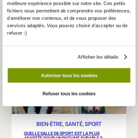
joue en dehors de la salle, pendant les phases
meilleure expérience possible sur notre site. Ces petits
de repos. Sommeil, mobilité, jours off : ces
fichiers nous permettent de comprendre vos préférences,
éléments ne sont pas des…
d'améliorer nos contenus, et de vous proposer des
:
Lire la suite
services adaptés. Vous pouvez choisir d'accepter ou de
Récupération
refuser :)
sportive
:
pourquoi
Afficher les détails
30 Juin
le
repos
Autoriser tous les cookies
fait
autant
progresser
Refuser tous les cookies
que
l’entraînement
BIEN-ÊTRE
, 
SANTÉ
, 
SPORT
QUELLE SALLE DE SPORT EST LA PLUS