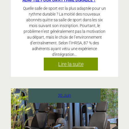
ADAPTÉE POUR UN RYTHME DURABLE ?
Quelle salle de sport est la plus adaptée pour un
rythme durable ? La moitié des nouveaux
abonnés quitte sa salle de sport dans les six
mois suivant son inscription. Pourtant, le
problème n’est généralement pas la motivation
au départ, mais le choix de l’environnement
d’entraînement. Selon l’IHRSA, 87 % des
adhérents ayant vécu une expérience
d’intégration…
:
Lire la suite
Quelle
salle
de
sport
30 Juin
est
la
plus
adaptée
pour