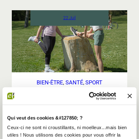
:
les
3
22 Juil
piliers
du
bien-
être
Elancia
BIEN-ÊTRE
, 
SANTÉ
, 
SPORT
RÉCUPÉRATION SPORTIVE : POURQUOI LE
REPOS FAIT AUTANT PROGRESSER QUE
L’ENTRAÎNEMENT
Récupération sportive : pourquoi le repos fait
autant progresser que l’entraînement On
Qui veut des cookies &#127850; ?
associe souvent la progression sportive à
Ceux-ci ne sont ni croustillants, ni moelleux...mais bien
l’intensité : plus on pousse, plus on avance.
utiles ! Nous utilisons des cookies pour vous offrir la
Pourtant, une grande partie des résultats se