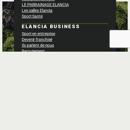
LE PARRAINAGE ELANCIA
Les salles Elancia
Sport Santé
ELANCIA BUSINESS
Sport en entreprise
Devenir franchisé
Ils parlent de nous
Recrutement
BOÎTE À OUTILS
Actus & Blog
Espace adhérent
Foodcoach
Technogym app
Politique de confidentialités
Conditions générales des ventes