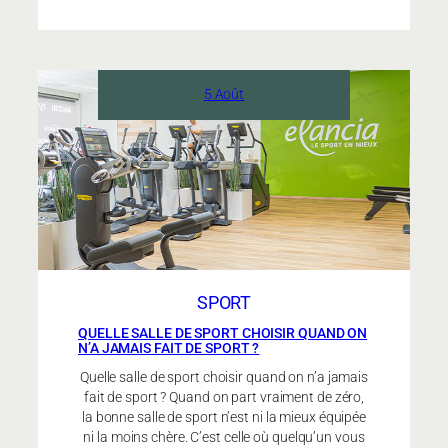
coachs
Elancia
sont-
ils
5 Août
diplômés
et
présents
en
salle
?
SPORT
QUELLE SALLE DE SPORT CHOISIR QUAND ON
N’A JAMAIS FAIT DE SPORT ?
Quelle salle de sport choisir quand on n’a jamais
fait de sport ? Quand on part vraiment de zéro,
la bonne salle de sport n’est ni la mieux équipée
ni la moins chère. C’est celle où quelqu’un vous