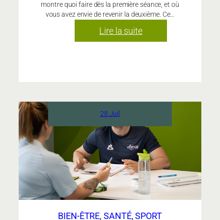
montre quoi faire dès la première séance, et où
vous avez envie de revenir la deuxième. Ce…
:
Lire la suite
Quelle
salle
de
sport
choisir
quand
28 Juil
on
n’a
jamais
fait
de
sport
?
BIEN-ÊTRE
, 
SANTÉ
, 
SPORT