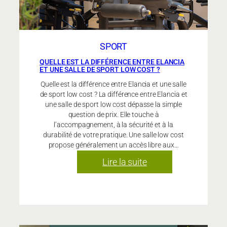
un
rythme
durable ?
SPORT
QUELLE EST LA DIFFÉRENCE ENTRE ELANCIA
ET UNE SALLE DE SPORT LOW COST ?
Quelle est la différence entre Elancia et une salle
de sport low cost ? La différence entre Elancia et
une salle de sport low cost dépasse la simple
question de prix. Elle touche à
l’accompagnement, à la sécurité et à la
durabilité de votre pratique. Une salle low cost
propose généralement un accès libre aux…
:
Lire la suite
Quelle
est
la
différence
entre