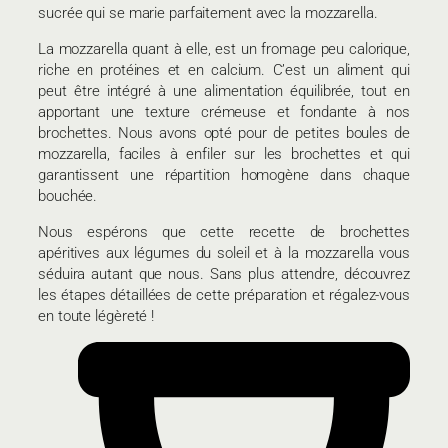
sucrée qui se marie parfaitement avec la mozzarella.
La mozzarella quant à elle, est un fromage peu calorique,
riche en protéines et en calcium. C’est un aliment qui
peut être intégré à une alimentation équilibrée, tout en
apportant une texture crémeuse et fondante à nos
brochettes. Nous avons opté pour de petites boules de
mozzarella, faciles à enfiler sur les brochettes et qui
garantissent une répartition homogène dans chaque
bouchée.
Nous espérons que cette recette de brochettes
apéritives aux légumes du soleil et à la mozzarella vous
séduira autant que nous. Sans plus attendre, découvrez
les étapes détaillées de cette préparation et régalez-vous
en toute légèreté !