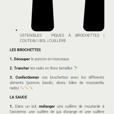
USTENSILES : PIQUES À BROCHETTES |
COUTEAU | BOL | CUILLÈRE
LES BROCHETTES
1. Découper
le poivron en morceaux
2.
Trancher
les radis en fines lamelles
3.
Confectionner
vos brochettes avec les différents
aliments (poivron, basilic, olives, billes de mozzarella,
radis)
LA SAUCE
1.
Dans un bol,
mélanger
une cuillère de moutarde à
l’ancienne, une cuillère de jus d’orange et une cuillère