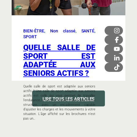
BIEN-ÊTRE
, 
Non classé
, 
SANTÉ
, 
SPORT
QUELLE SALLE DE
SPORT EST
ADAPTÉE AUX
SENIORS ACTIFS ?
Quelle salle de sport est adaptée aux seniors
actifs ? Une salle de sport adaptée aux seniors
actifs est celle qui vous permet de travailler
LIRE TOUS LES ARTICLES
l’endurance, la force et l’équilibre dans une même
structure, avec un encadrement capable
d’ajuster les charges et les mouvements à votre
situation. L’âge affiché sur les brochures n’est
pas un…