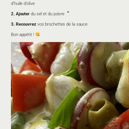
d’huile d’olive
2. Ajouter
du sel et du poivre
3. Recouvrez
vos brochettes de la sauce
Bon appétit !