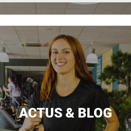
NCE
NOS
NOS
L’UNIVERS
DEVENIR
VERTE
SALLES
TARIFS
ELANCIA
FRANCHISÉ
ACTUS & BLOG