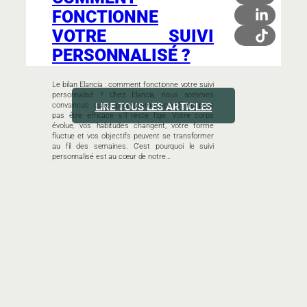
FONCTIONNE
VOTRE SUIVI
PERSONNALISÉ ?
Le bilan Elancia : comment fonctionne votre suivi
personnalisé ? Chez Elancia, nous sommes
convaincus qu’un programme sportif ne peut
LIRE TOUS LES ARTICLES
pas être efficace s’il reste figé. Votre corps
évolue, vos habitudes changent, votre forme
fluctue et vos objectifs peuvent se transformer
au fil des semaines. C’est pourquoi le suivi
personnalisé est au cœur de notre…