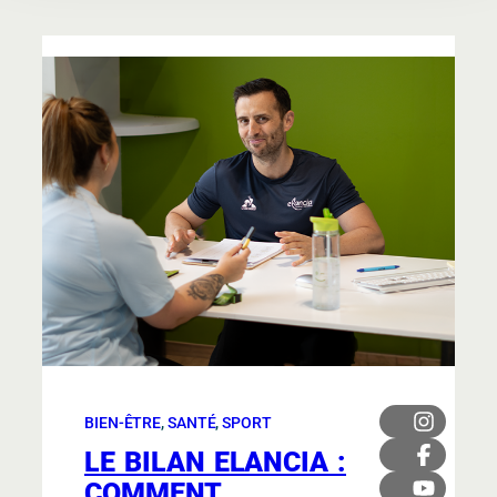
BIEN-ÊTRE
, 
SANTÉ
, 
SPORT
LE BILAN ELANCIA :
COMMENT