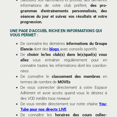
infor­ma­tions de votre club pré­féré,
des pro­
grammes d’en­trai­ne­ments per­son­na­li­sés, des
séances du jour et sui­vez vos résul­tats et votre
pro­gres­sion.
UNE PAGE D’AC­CUEIL RICHE EN INFOR­MA­TIONS QUI
VOUS PER­MET :
De connaitre les der­nières
infor­ma­tions du Groupe
Elan­cia
dont des
blogs
avec conseils spor­tifs
De
choi­sir le/les club(s) dans le(s)quel(s) vous
allez
vous entraîner régu­liè­re­ment pour en
connaitre toutes les infor­ma­tions dont les coor­don­
nées
De connaître le
clas­se­ment des membres
en
termes de nombre de
MOVEs
De vous connec­ter directement à votre Espace
Adhé­rent et avoir accès quand vous le dési­rez à
des VOD inédits tous niveaux!
De vous rendre direc­te­ment sur notre chaîne
You­
Tube pour nos directs LIVE
De connaître les
horaires des cours col­lec­