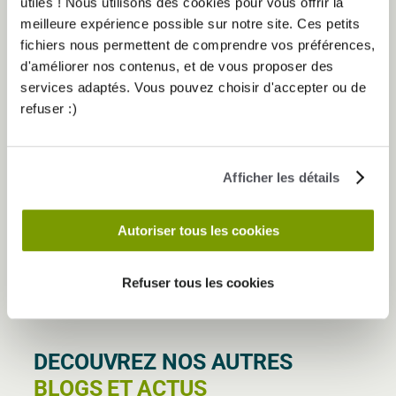
utiles ! Nous utilisons des cookies pour vous offrir la
Vous pou­vez ainsi suivre vos pro­grammes favo­ris, réa­li­
meilleure expérience possible sur notre site. Ces petits
ser vos cours pré­fé­rés accom­pa­gnés des conseils avi­sés
fichiers nous permettent de comprendre vos préférences,
de votre coachs.
d'améliorer nos contenus, et de vous proposer des
services adaptés. Vous pouvez choisir d'accepter ou de
Ces dis­po­si­tifs vous per­met­tront de res­ter en contact
refuser :)
avec votre club Elan­cia.
En conclusion, votre application est votre meilleur allié
pour vous aider à atteindre vos objectifs. Simple, ludique,
Afficher les détails
efficace et sans contrainte, que demander de plus ?
Nous vous invi­tons éga­le­ment à vous rendre sur
notre
notre page Face­book
afin de tou­jours vous tenir
Autoriser tous les cookies
informé(e)s des der­nières publi­ca­tion d’ELAN­CIA.
Refuser tous les cookies
DECOUVREZ NOS AUTRES
BLOGS ET ACTUS