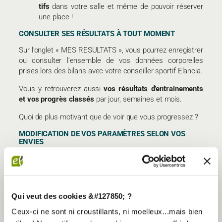
tifs
dans votre salle et même de pou­voir réser­ver
une place !
CONSUL­TER SES RÉSUL­TATS À TOUT MOMENT
Sur l’on­glet « MES RESUL­TATS », vous pour­rez enre­gis­trer
ou consul­ter l’en­semble de vos don­nées cor­po­relles
prises lors des bilans avec votre conseiller spor­tif Elan­cia.
Vous y retrou­ve­rez aussi
vos résul­tats d’en­trai­ne­ments
et vos pro­grès clas­sés
par jour, semaines et mois.
Quoi de plus moti­vant que de voir que vous pro­gres­sez ?
MODI­FI­CA­TION DE VOS PARA­MÈTRES SELON VOS
ENVIES
Sur l’on­glet « MON PRO­FIL», réglez vos para­mètres,
couplez vos objets connec­tés, para­mé­trez vos noti­fi­ca­
tions, sui­vez vos cours et trou­vez de l’aide.
Qui veut des cookies &#127850; ?
Comme vous venez de le voir, cette appli­ca­tion a pour
objec­tif de vous aider à assu­rer le suivi de votre acti­vité
Ceux-ci ne sont ni croustillants, ni moelleux...mais bien
phy­sique et spor­tive.