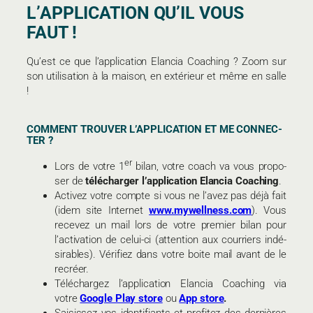
L’APPLICATION QU’IL VOUS
FAUT !
Qu’est ce que l’application Elancia Coaching ? Zoom sur
son utilisation à la maison, en extérieur et même en salle
!
COM­MENT TROU­VER L’AP­PLI­CA­TION ET ME CONNEC­
TER ?
er
Lors de votre 1
bilan, votre coach va vous pro­po­
ser de
télé­char­ger l’ap­pli­ca­tion Elan­cia Coaching
.
Acti­vez votre compte si vous ne l’avez pas déjà fait
(idem site Inter­net
www.​mywellness.​com
). Vous
rece­vez un mail lors de votre pre­mier bilan pour
l’ac­ti­va­tion de celui-ci (atten­tion aux cour­riers indé­
si­rables). Véri­fiez dans votre boite mail avant de le
recréer.
Télé­char­gez l’ap­pli­ca­tion Elan­cia Coa­ching via
votre
Google Pla
y
store
ou
App store
.
Sai­sis­sez vos iden­ti­fiants et pro­fi­tez des der­nières