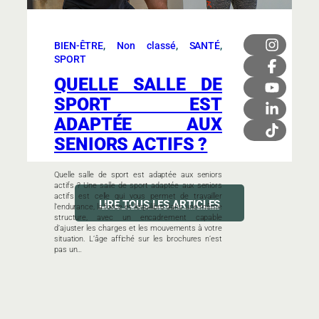
BIEN-ÊTRE
, 
Non classé
, 
SANTÉ
, 
SPORT
QUELLE SALLE DE
SPORT EST
ADAPTÉE AUX
SENIORS ACTIFS ?
Quelle salle de sport est adaptée aux seniors
actifs ? Une salle de sport adaptée aux seniors
actifs est celle qui vous permet de travailler
LIRE TOUS LES ARTICLES
l’endurance, la force et l’équilibre dans une même
structure, avec un encadrement capable
d’ajuster les charges et les mouvements à votre
situation. L’âge affiché sur les brochures n’est
pas un…