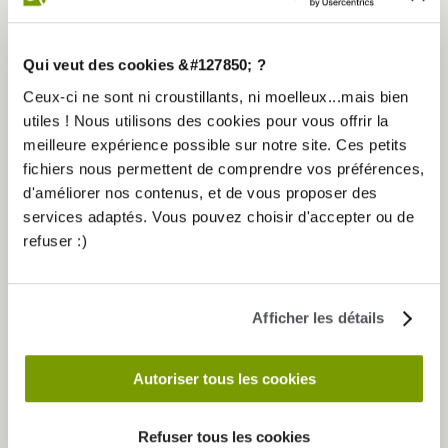
E-mail
Qui veut des cookies &#127850; ?
Ceux-ci ne sont ni croustillants, ni moelleux...mais bien
Téléphone
utiles ! Nous utilisons des cookies pour vous offrir la
meilleure expérience possible sur notre site. Ces petits
fichiers nous permettent de comprendre vos préférences,
d'améliorer nos contenus, et de vous proposer des
services adaptés. Vous pouvez choisir d'accepter ou de
refuser :)
VOUS CONTACTER
Créneau de contact
Afficher les détails
Autoriser tous les cookies
J’accepte qu’Elancia me recontacte par mail, sms ou appel
téléphonique pour m’informer des nouvelles offres, informations ou
Refuser tous les cookies
services Elancia.