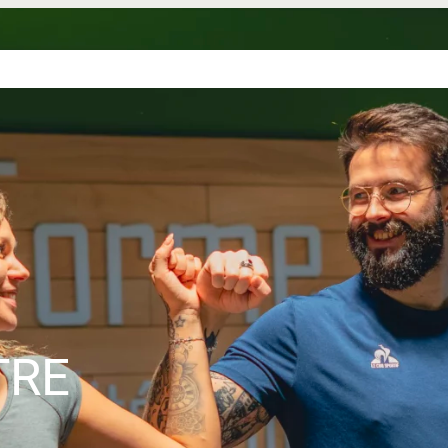
NCE
NOS
NOS
L’UNIVERS
DEVENIR
VERTE
SALLES
TARIFS
ELANCIA
FRANCHISÉ
TRE