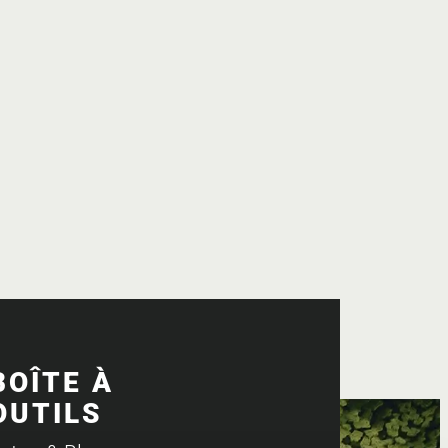
BOÎTE À
OUTILS