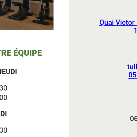
Quai Victor
1
RE ÉQUIPE
tul
JEUDI
05
:30
:00
DI
06
:30