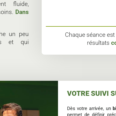
t fluide,
soins.
Dans
he un peu
Chaque séance est 
ts et qui
résultats
c
VOTRE SUIVI 
Dès votre arrivée, un
b
permet de définir préc