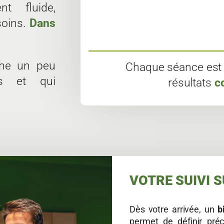
t fluide,
soins.
Dans
he un peu
Chaque séance est 
ts et qui
résultats
c
VOTRE SUIVI 
Dès votre arrivée, un
b
permet de définir préc