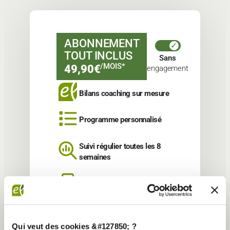
ABONNEMENT
TOUT INCLUS
Sans
/MOIS*
49,90€
engagement
Bilans coaching sur mesure
Programme personnalisé
Suivi régulier toutes les 8
semaines
App suivi sportif et nutrition
+
Qui veut des cookies &#127850; ?