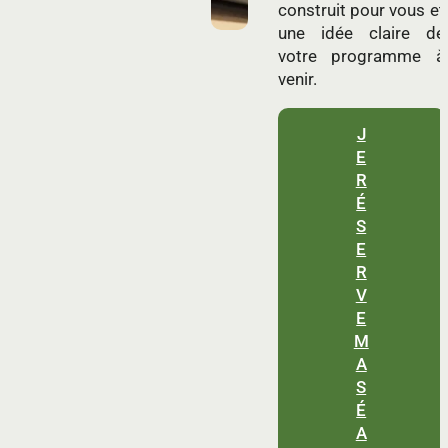
construit pour vous et
une idée claire de
votre programme à
venir.
J
E
R
É
S
E
R
V
E
M
A
S
É
A