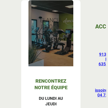
ELANCIA
ACC
ISSOIRE
VOUS
ATTEND
!
913 
P
6350
RENCONTREZ
NOTRE ÉQUIPE
issoire
04 73
DU LUNDI AU
JEUDI