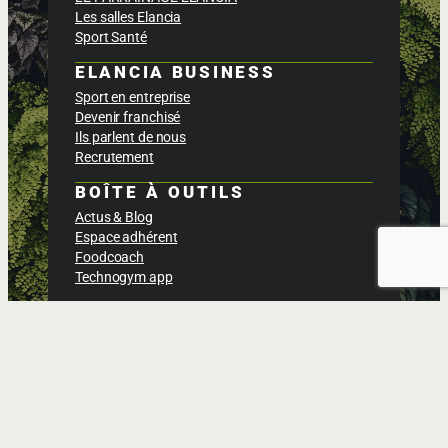
Les salles Elancia
Sport Santé
ELANCIA BUSINESS
Sport en entreprise
Devenir franchisé
Ils parlent de nous
Recrutement
BOÎTE À OUTILS
Actus & Blog
Espace adhérent
Foodcoach
Technogym app
Politique de confidentialités
Conditions générales des ventes