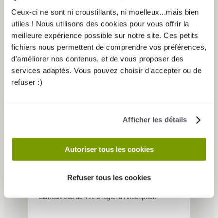
Ceux-ci ne sont ni croustillants, ni moelleux...mais bien
*Engagement 12 mois / Sans engagement /
utiles ! Nous utilisons des cookies pour vous offrir la
Pack Elanc&Vous de
49€
à régler à l’inscription**
***
Hors club de Paris
meilleure expérience possible sur notre site. Ces petits
fichiers nous permettent de comprendre vos préférences,
d'améliorer nos contenus, et de vous proposer des
services adaptés. Vous pouvez choisir d'accepter ou de
refuser :)
TARIF ÉTUDIANT
/MOIS*
Afficher les détails
39,90€
TOUT INCLUS
Autoriser tous les cookies
Sans
engagement
Refuser tous les cookies
*Engagement 8 mois / Sans engagement / Sur
présentation d’un justificatif étudiant / Pack
Elanc&Vous de
49€
à régler à l’inscription**