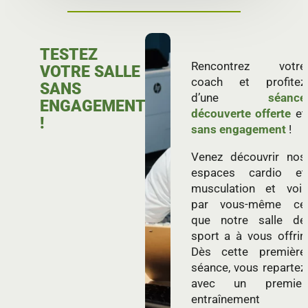
TESTEZ
Rencontrez votre
VOTRE SALLE
coach et profitez
SANS
d’une
séance
ENGAGEMENT
découverte offerte
et
!
sans engagement
!
Venez découvrir nos
espaces cardio et
musculation et voir
par vous-même ce
que notre salle de
sport a à vous offrir.
Dès cette première
séance, vous repartez
avec un premier
entraînement