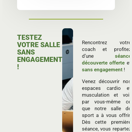
TESTEZ
Rencontrez votre
VOTRE SALLE
coach et profitez
SANS
d’une
séance
ENGAGEMENT
découverte offerte
et
!
sans engagement
!
Venez découvrir nos
espaces cardio et
musculation et voir
par vous-même ce
que notre salle de
sport a à vous offrir.
Dès cette première
séance, vous repartez