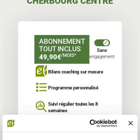
CHERBOURG CENTRE
ABONNEMENT
TOUT INCLUS
Sans
/MOIS*
49,90€
engagement
Bilans coaching sur mesure
Programme personnalisé
Suivi régulier toutes les 8
semaines
App suivi sportif et nutrition