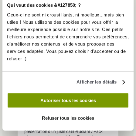
+
Qui veut des cookies &#127850; ?
Ceux-ci ne sont ni croustillants, ni moelleux...mais bien
utiles ! Nous utilisons des cookies pour vous offrir la
*Engagement 12 mois / Sans engagement /
meilleure expérience possible sur notre site. Ces petits
Pack Elanc&Vous de
49€
à régler à l’inscription**
***
Hors club de Paris
fichiers nous permettent de comprendre vos préférences,
d'améliorer nos contenus, et de vous proposer des
services adaptés. Vous pouvez choisir d'accepter ou de
refuser :)
TARIF ÉTUDIANT
Afficher les détails
/MOIS*
34,90€
Autoriser tous les cookies
TOUT INCLUS
Sans
engagement
Refuser tous les cookies
*Engagement 8 mois / Sans engagement / Sur
présentation d’un justificatif étudiant / Pack