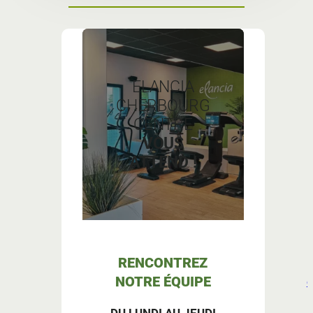
ELANCIA
CHERBOURG
CENTRE
VOUS
ATTEND !
RENCONTREZ
NOTRE ÉQUIPE
c