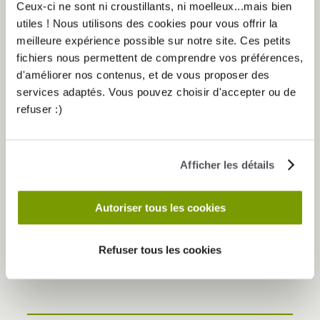
Ceux-ci ne sont ni croustillants, ni moelleux...mais bien
utiles ! Nous utilisons des cookies pour vous offrir la
meilleure expérience possible sur notre site. Ces petits
fichiers nous permettent de comprendre vos préférences,
SE FAIRE PLAISIR, SANS OUBLIER DE PRENDRE SOIN
d'améliorer nos contenus, et de vous proposer des
DE SOI
services adaptés. Vous pouvez choisir d'accepter ou de
Chez Elancia, nous croyons que les fêtes de fin d’année
refuser :)
ne sont pas seulement synonymes d’excès, mais surtout
de
plaisirs équilibrés
.
C’est le moment de
s’écouter, de se détendre
, et de
préparer son corps et son esprit à une nouvelle année
Afficher les détails
pleine d’élan.
Alors, en décembre,
autorisez-vous à souffler
, à
Autoriser tous les cookies
savourer
et à
rêver un peu
.
Et qui sait… peut-être que la magie d’Elancia vous gâtera
Refuser tous les cookies
encore plus que prévu avec sa
Vitrine Magique