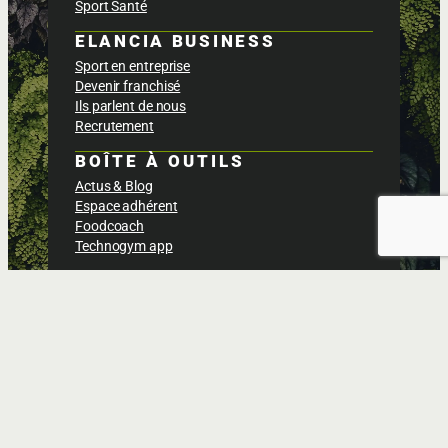
Sport Santé
ELANCIA BUSINESS
Sport en entreprise
Devenir franchisé
Ils parlent de nous
Recrutement
BOÎTE À OUTILS
Actus & Blog
Espace adhérent
Foodcoach
Technogym app
Politique de confidentialités
Conditions générales des ventes
Gestion des cookies
Mentions légales
Nous contacter