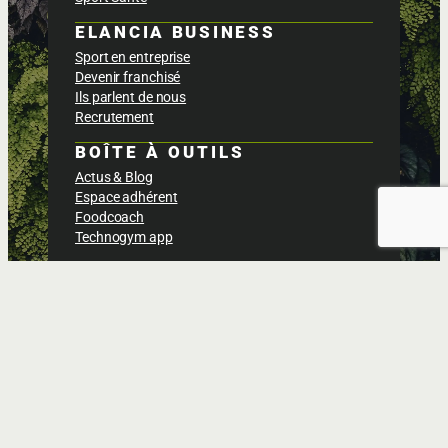
ELANCIA BUSINESS
Sport en entreprise
Devenir franchisé
Ils parlent de nous
Recrutement
BOÎTE À OUTILS
Actus & Blog
Espace adhérent
Foodcoach
Technogym app
Politique de confidentialités
Conditions générales des ventes
Gestion des cookies
Mentions légales
Nous contacter