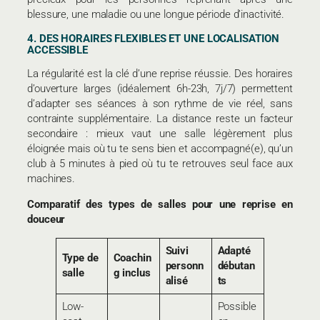
blessure, une maladie ou une longue période d’inactivité.
4. DES HORAIRES FLEXIBLES ET UNE LOCALISATION
ACCESSIBLE
La régularité est la clé d’une reprise réussie. Des horaires
d’ouverture larges (idéalement 6h-23h, 7j/7) permettent
d’adapter ses séances à son rythme de vie réel, sans
contrainte supplémentaire. La distance reste un facteur
secondaire : mieux vaut une salle légèrement plus
éloignée mais où tu te sens bien et accompagné(e), qu’un
club à 5 minutes à pied où tu te retrouves seul face aux
machines.
Comparatif des types de salles pour une reprise en
douceur
Suivi
Adapté
Type de
Coachin
personn
débutan
salle
g inclus
alisé
ts
Low-
Possible