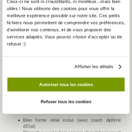
obésité, maladies cardiovasculaires, cancer) requiert un
Ceux-ci ne sont ni croustillants, ni moelleux...mais bien
encadrement spécifique par des professionnels formés à
utiles ! Nous utilisons des cookies pour vous offrir la
cet effet.
meilleure expérience possible sur notre site. Ces petits
fichiers nous permettent de comprendre vos préférences,
Dans ce cas, oriente-toi prioritairement vers une structure
d'améliorer nos contenus, et de vous proposer des
portant le label Salle Sport Santé, qui garantit un protocole
d’accueil médical, des coachs formés à l’activité physique
services adaptés. Vous pouvez choisir d'accepter ou de
adaptée et un suivi encadré par un médecin référent.
refuser :)
Afficher les détails
Autoriser tous les cookies
TA CHECKLIST PRATIQUE AVANT DE T’INSCRIRE
Refuser tous les cookies
Avant de signer ton abonnement, prends le temps de
passer en revue ces points essentiels :
Bilan forme initial inclus (avec coach diplômé
d’État)