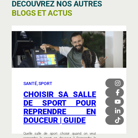
DECOUVREZ NOS AUTRES
BLOGS ET ACTUS
SANTÉ
, 
SPORT
CHOISIR SA SALLE
DE SPORT POUR
REPRENDRE EN
DOUCEUR | GUIDE
Quelle salle de sport choisir quand on veut