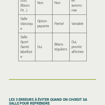
cost
en
Non
Non
(Basic
autono
Fit…)
mie
Salle
Option
classiqu
Partiel
Variable
payante
e
Salle
Sport
Oui,
Bilans
Santé
Oui
priorité
réguliers
labellisé
affichée
e
LES 3 ERREURS À ÉVITER QUAND ON CHOISIT SA
SALLE POUR REPRENDRE