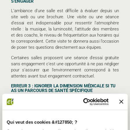
S’ENGAGER
L’ambiance d’une salle est difficile à évaluer depuis un
site web ou une brochure. Une visite ou une séance
d’essai est indispensable pour ressentir l’atmosphère
réelle : la musique, la luminosité, l’attitude des membres
et des coachs, le niveau de fréquentation aux horaires qui
te correspondent. Cette visite te donnera aussi l’occasion
de poser tes questions directement aux équipes.
Certaines salles proposent une séance d’essai gratuite
sans engagement c’est une opportunité à ne pas négliger
pour s’assurer que l’environnement correspond à tes
attentes avant tout engagement contractuel.
ERREUR 3 : IGNORER LA DIMENSION MÉDICALE SI TU
AS UN PARCOURS DE SANTÉ SPÉCIFIQUE
Si tu reprends le sport avec une pathologie chronique,
après une opération ou une longue maladie, toutes les
salles ne sont pas équipées pour t’accompagner.
L’INSERM souligne dans ses travaux que
l’activité
Qui veut des cookies &#127850; ?
physique adaptée
aux pathologies chroniques (diabète,