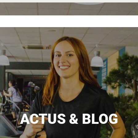
NCE
NOS
NOS
L’UNIVERS
DEVENIR
VERTE
SALLES
TARIFS
ELANCIA
FRANCHISÉ
ACTUS & BLOG