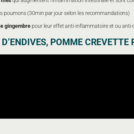
ormés
qui augmentent l’inflammation intestinale et sont co
des poumons (30min par jour selon les recommandations)
 le gingembre
pour leur effet anti-inflammatoire et ou anti-
 D’ENDIVES, POMME CREVETTE 