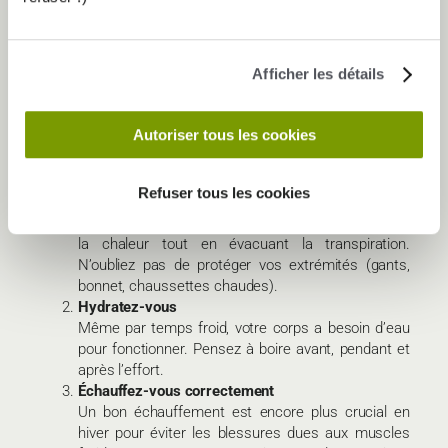
4. Les activités en plein air
Affronter le froid pour pratiquer des sports comme la
marche rapide, la course ou la randonnée peut vous aider
Afficher les détails
à renforcer votre tolérance au froid et à profiter de la
lumière naturelle, indispensable pour votre moral et votre
apport en vitamine D.
Autoriser tous les cookies
CONSEILS POUR BIEN S’ENTRAÎNER EN HIVER
Refuser tous les cookies
Adaptez votre tenue
Optez pour des vêtements techniques qui gardent
la chaleur tout en évacuant la transpiration.
N’oubliez pas de protéger vos extrémités (gants,
bonnet, chaussettes chaudes).
Hydratez-vous
Même par temps froid, votre corps a besoin d’eau
pour fonctionner. Pensez à boire avant, pendant et
après l’effort.
Échauffez-vous correctement
Un bon échauffement est encore plus crucial en
hiver pour éviter les blessures dues aux muscles