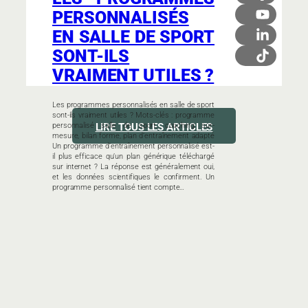
PERSONNALISÉS
EN SALLE DE SPORT
SONT-ILS
VRAIMENT UTILES ?
Les programmes personnalisés en salle de sport
sont-ils vraiment utiles ? Mots-clés : programme
personnalisé salle de sport, coaching sur-
LIRE TOUS LES ARTICLES
mesure, bilan forme, plan d’entraînement adapté
Un programme d’entraînement personnalisé est-
il plus efficace qu’un plan générique téléchargé
sur internet ? La réponse est généralement oui,
et les données scientifiques le confirment. Un
programme personnalisé tient compte…