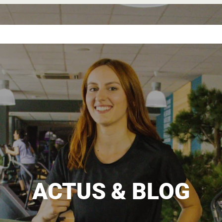
NCE
NOS
NOS
L’UNIVERS
DEVENIR
VERTE
SALLES
TARIFS
ELANCIA
FRANCHISÉ
ACTUS & BLOG