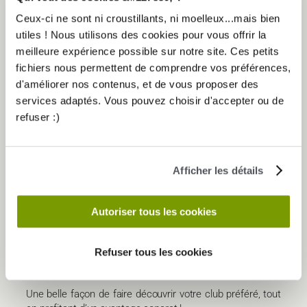
Ceux-ci ne sont ni croustillants, ni moelleux...mais bien
utiles ! Nous utilisons des cookies pour vous offrir la
meilleure expérience possible sur notre site. Ces petits
VOICI COMMENT ÇA FONCTIONNE :
fichiers nous permettent de comprendre vos préférences,
Invitez
vos amis, collègues ou membres de votre
d'améliorer nos contenus, et de vous proposer des
famille à venir s’entraîner gratuitement et en illimité
services adaptés. Vous pouvez choisir d'accepter ou de
dans votre club Elancia.
refuser :)
Laissez-les découvrir
l’ambiance, les équipements
et les programmes personnalisés sans
engagement.
S’ils sont conquis
, devenez leur parrain et
Afficher les détails
bénéficiez de récompenses exclusives !
Pour le parrain :
Autoriser tous les cookies
45 € remboursés
* sur votre abonnement.
Pour le filleul :
Refuser tous les cookies
Un
Pack Elanc&Vous offert
, d’une valeur de
89 €
TTC**
.
Une belle façon de faire découvrir votre club préféré, tout