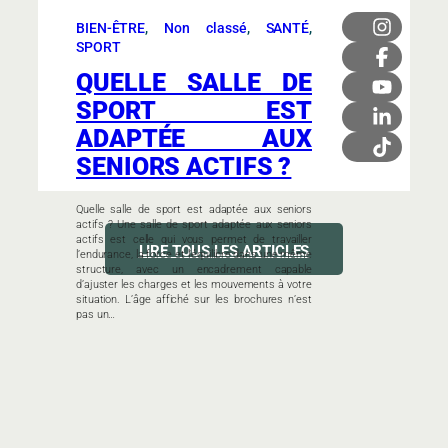
BIEN-ÊTRE
, 
Non classé
, 
SANTÉ
, 
SPORT
QUELLE SALLE DE
SPORT EST
ADAPTÉE AUX
SENIORS ACTIFS ?
Quelle salle de sport est adaptée aux seniors
actifs ? Une salle de sport adaptée aux seniors
actifs est celle qui vous permet de travailler
LIRE TOUS LES ARTICLES
l’endurance, la force et l’équilibre dans une même
structure, avec un encadrement capable
d’ajuster les charges et les mouvements à votre
situation. L’âge affiché sur les brochures n’est
pas un…