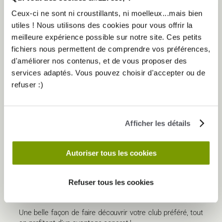
Ceux-ci ne sont ni croustillants, ni moelleux...mais bien
utiles ! Nous utilisons des cookies pour vous offrir la
meilleure expérience possible sur notre site. Ces petits
VOICI COMMENT ÇA FONCTIONNE :
fichiers nous permettent de comprendre vos préférences,
Invitez
vos amis, collègues ou membres de votre
d'améliorer nos contenus, et de vous proposer des
famille à venir s’entraîner gratuitement et en illimité
services adaptés. Vous pouvez choisir d'accepter ou de
dans votre club Elancia.
refuser :)
Laissez-les découvrir
l’ambiance, les équipements
et les programmes personnalisés sans
engagement.
S’ils sont conquis
, devenez leur parrain et
Afficher les détails
bénéficiez de récompenses exclusives !
Pour le parrain :
Autoriser tous les cookies
45 € remboursés
* sur votre abonnement.
Pour le filleul :
Refuser tous les cookies
Un
Pack Elanc&Vous offert
, d’une valeur de
89 €
TTC**
.
Une belle façon de faire découvrir votre club préféré, tout