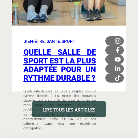
BIEN-ÊTRE
, 
SANTÉ
, 
SPORT
QUELLE SALLE DE
SPORT EST LA PLUS
ADAPTÉE POUR UN
RYTHME DURABLE ?
Quelle salle de sport est la plus adaptée pour un
rythme durable ? La moitié des nouveaux
abonnés quitte sa salle de sport dans les six
mois suivant son inscription. Pourtant, le
LIRE TOUS LES ARTICLES
problème n’est généralement pas la motivation
au départ, mais le choix de l’environnement
d’entraînement. Selon l’IHRSA, 87 % des
adhérents ayant vécu une expérience
d’intégration…