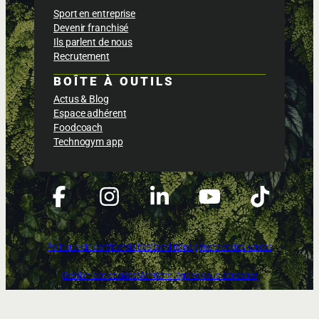
Sport en entreprise
Devenir franchisé
Ils parlent de nous
Recrutement
BOÎTE À OUTILS
Actus & Blog
Espace adhérent
Foodcoach
Technogym app
Politique de confidentialités
Conditions générales des ventes
Gestion des cookies
Mentions légales
Nous contacter