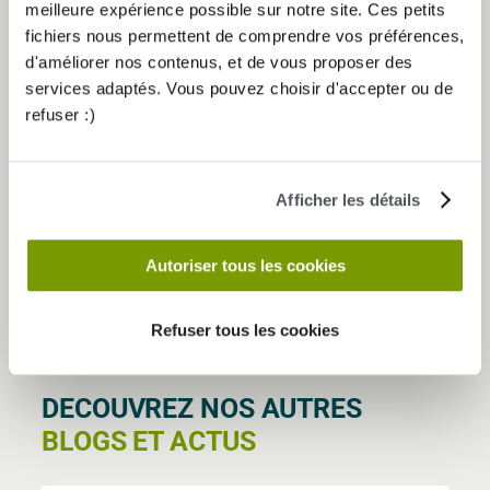
meilleure expérience possible sur notre site. Ces petits
Elancia
. De quoi allier confort à domicile et entraînements
fichiers nous permettent de comprendre vos préférences,
collectifs pour encore plus de motivation !
d'améliorer nos contenus, et de vous proposer des
RÉSERVEZ DÈS MAINTENANT !
services adaptés. Vous pouvez choisir d'accepter ou de
L’Appartement Elancia est désormais disponible sur
refuser :)
toutes les plateformes de location de séjour. Vous
hésitez encore ? Faites le grand saut et venez
expérimenter
le futur du bien-être
… ou peut-être pas ?
Afficher les détails
Bon, si vous avez lu jusqu’ici, vous avez compris : c’est
notre poisson d’avril !
Mais avouez que l’idée serait
Autoriser tous les cookies
plutôt sympa, non ?
Refuser tous les cookies
DECOUVREZ NOS AUTRES
BLOGS ET ACTUS