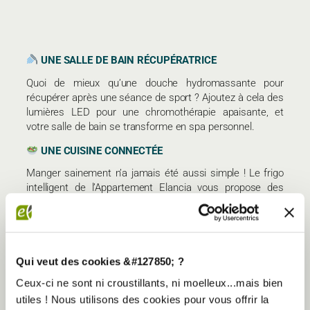
UNE SALLE DE BAIN RÉCUPÉRATRICE
Quoi de mieux qu’une douche hydromassante pour
récupérer après une séance de sport ? Ajoutez à cela des
lumières LED pour une chromothérapie apaisante, et
votre salle de bain se transforme en spa personnel.
UNE CUISINE CONNECTÉE
Manger sainement n’a jamais été aussi simple ! Le frigo
intelligent de l’Appartement Elancia vous propose des
recettes équilibrées en fonction des ingrédients
disponibles. Un bar à petit-déjeuner healthy vient parfaire
l’espace pour démarrer la journée du bon pied.
UN ABONNEMENT ELANCIA INCLUS
Qui veut des cookies &#127850; ?
Parce que bien-être rime aussi avec socialisation et
Ceux-ci ne sont ni croustillants, ni moelleux...mais bien
motivation collective, chaque location de l’Appartement
utiles ! Nous utilisons des cookies pour vous offrir la
Elancia inclut un
accès illimité aux salles de sport