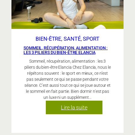
personnalisé
?
BIEN-ÊTRE
, 
SANTÉ
, 
SPORT
SOMMEIL, RÉCUPÉRATION, ALIMENTATION :
LES 3 PILIERS DU BIEN-ÊTRE ELANCIA
Sommeil, récupération, alimentation : les 3
piliers du bien-être Elancia Chez Elancia, nous le
répétons souvent : le sport en mieux, ce n’est
pas seulement ce qui se passe pendant votre
séance. C’est aussi tout ce qui se joue autour et
le sommeil en fait partie. Bien dormir n’est pas
un luxe ni un supplément…
:
Lire la suite
Sommeil,
récupération,
alimentation