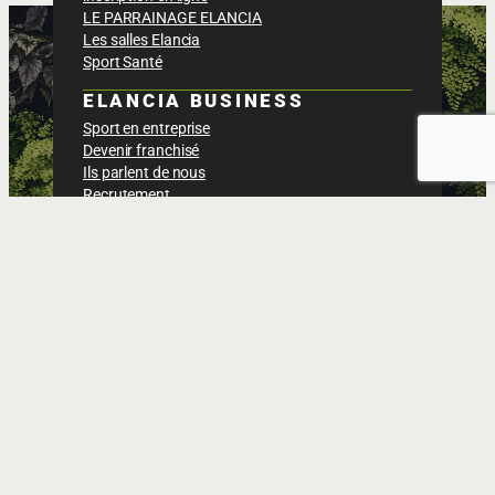
LE PARRAINAGE ELANCIA
Les salles Elancia
Sport Santé
ELANCIA BUSINESS
Sport en entreprise
Devenir franchisé
Ils parlent de nous
Recrutement
BOÎTE À OUTILS
Actus & Blog
Espace adhérent
Foodcoach
Technogym app
Politique de confidentialités
Conditions générales des ventes