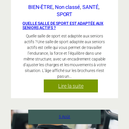
BIEN-ÊTRE
, 
Non classé
, 
SANTÉ
, 
SPORT
QUELLE SALLE DE SPORT EST ADAPTÉE AUX
SENIORS ACTIFS ?
Quelle salle de sport est adaptée aux seniors
actifs ? Une salle de sport adaptée aux seniors
actifs est celle qui vous permet de travailler
l’endurance, la force et l’équilibre dans une
même structure, avec un encadrement capable
d’ajuster les charges et les mouvements à votre
situation. L’âge affiché sur les brochures n’est
pas un…
:
Lire la suite
Quelle
salle
de
sport
5 Août
est
adaptée