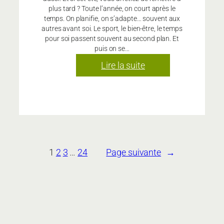
plus tard ? Toute l’année, on court après le
temps. On planifie, on s’adapte… souvent aux
autres avant soi. Le sport, le bien-être, le temps
pour soi passent souvent au second plan. Et
puis on se…
:
Lire la suite
Juillet
&
Août
OFFERTS
1
2
3
…
24
Page suivante
→