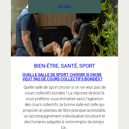
Elancia
30 Juin
et
une
salle
de
sport
low
cost
?
BIEN-ÊTRE
, 
SANTÉ
, 
SPORT
QUELLE SALLE DE SPORT CHOISIR SI ON NE
VEUT PAS DE COURS COLLECTIFS BONDÉS ?
Quelle salle de sport choisir si on ne veut pas de
cours collectifs bondés ? La réponse directe Si
vous préférez vous entraîner sans l’agitation
des cours collectifs, la bonne salle est celle qui
propose un plateau de libre pratique accessible,
un accompagnement individualisé structuré et
des horaires adaptés à votre emploi du temps.
Ce…