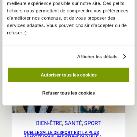
joue en dehors de la salle, pendant les phases
meilleure expérience possible sur notre site. Ces petits
de repos. Sommeil, mobilité, jours off : ces
fichiers nous permettent de comprendre vos préférences,
éléments ne sont pas des…
d'améliorer nos contenus, et de vous proposer des
:
Lire la suite
services adaptés. Vous pouvez choisir d'accepter ou de
Récupération
refuser :)
sportive
:
pourquoi
Afficher les détails
30 Juin
le
repos
Autoriser tous les cookies
fait
autant
progresser
Refuser tous les cookies
que
l’entraînement
BIEN-ÊTRE
, 
SANTÉ
, 
SPORT
QUELLE SALLE DE SPORT EST LA PLUS