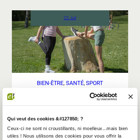
:
les
3
22 Juil
piliers
du
bien-
être
Elancia
BIEN-ÊTRE
, 
SANTÉ
, 
SPORT
RÉCUPÉRATION SPORTIVE : POURQUOI LE
REPOS FAIT AUTANT PROGRESSER QUE
L’ENTRAÎNEMENT
Récupération sportive : pourquoi le repos fait
autant progresser que l’entraînement On
Qui veut des cookies &#127850; ?
associe souvent la progression sportive à
Ceux-ci ne sont ni croustillants, ni moelleux...mais bien
l’intensité : plus on pousse, plus on avance.
utiles ! Nous utilisons des cookies pour vous offrir la
Pourtant, une grande partie des résultats se