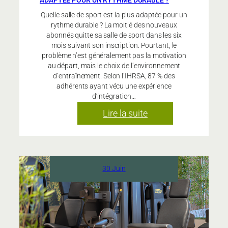
ADAPTÉE POUR UN RYTHME DURABLE ?
Quelle salle de sport est la plus adaptée pour un
rythme durable ? La moitié des nouveaux
abonnés quitte sa salle de sport dans les six
mois suivant son inscription. Pourtant, le
problème n’est généralement pas la motivation
au départ, mais le choix de l’environnement
d’entraînement. Selon l’IHRSA, 87 % des
adhérents ayant vécu une expérience
d’intégration…
:
Lire la suite
Quelle
salle
de
sport
30 Juin
est
la
plus
adaptée
pour