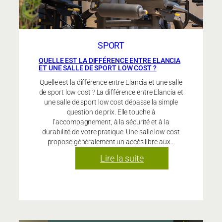
un
rythme
durable ?
SPORT
QUELLE EST LA DIFFÉRENCE ENTRE ELANCIA
ET UNE SALLE DE SPORT LOW COST ?
Quelle est la différence entre Elancia et une salle
de sport low cost ? La différence entre Elancia et
une salle de sport low cost dépasse la simple
question de prix. Elle touche à
l’accompagnement, à la sécurité et à la
durabilité de votre pratique. Une salle low cost
propose généralement un accès libre aux…
:
Lire la suite
Quelle
est
la
différence
entre