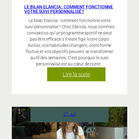
LE BILAN ELANCIA : COMMENT FONCTIONNE
VOTRE SUIVI PERSONNALISÉ ?
Le bilan Elancia : comment fonctionne votre
suivi personnalisé ? Chez Elancia, nous sommes
convaincus qu’un programme sportif ne peut
pas être efficace s’il reste figé. Votre corps
évolue, vos habitudes changent, votre forme
fluctue et vos objectifs peuvent se transformer
au fil des semaines. C’est pourquoi le suivi
personnalisé est au cœur de notre…
:
Lire la suite
Le
bilan
Elancia
:
comment
27 Juil
fonctionne
votre
suivi