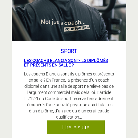
aux
seniors
actifs
?
SPORT
LES COACHS ELANCIA SONT-ILS DIPLÔMÉS
ET PRÉSENTS EN SALLE ?
Les coachs Elancia sont-ils diplômés et présents
en salle ? En France, la présence d’un coach
diplômé dans une salle de sport ne relève pas de
l’argument commercial mais de la loi. L’article
L.212-1 du Code du sport réserve l’encadrement
rémunéré d’une activité physique aux titulaires
d’un diplôme, d’un titre ou d’un certificat de
qualification…
:
Lire la suite
Les