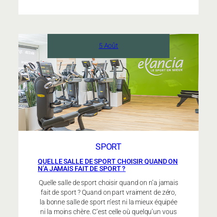
coachs
Elancia
sont-
ils
5 Août
diplômés
et
présents
en
salle
?
SPORT
QUELLE SALLE DE SPORT CHOISIR QUAND ON
N’A JAMAIS FAIT DE SPORT ?
Quelle salle de sport choisir quand on n’a jamais
fait de sport ? Quand on part vraiment de zéro,
la bonne salle de sport n’est ni la mieux équipée
ni la moins chère. C’est celle où quelqu’un vous