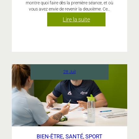
montre quoi faire dès la première séance, et où
vous avez envie de revenir la deuxième. Ce…
:
Lire la suite
Quelle
salle
de
sport
choisir
quand
28 Juil
on
n’a
jamais
fait
de
sport
?
BIEN-ÊTRE
, 
SANTÉ
, 
SPORT