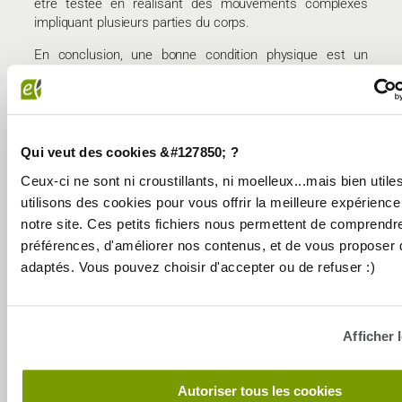
être testée en réalisant des mouvements complexes
impliquant plusieurs parties du corps.
En conclusion, une bonne condition physique est un
équilibre entre cardiovasculaire, force musculaire,
souplesse, composition corporelle, équilibre et
coordination. En évaluant ces différents critères et en
travaillant régulièrement à leur amélioration, vous pouvez
être sûr de maintenir un niveau de forme optimal pour
Qui veut des cookies &#127850; ?
mener une vie active et épanouissante. Alors, prenez le
Ceux-ci ne sont ni croustillants, ni moelleux...mais bien utile
temps de vous évaluer et de vous engager dans un mode
utilisons des cookies pour vous offrir la meilleure expérience
de vie sain et actif dès aujourd’hui !
notre site. Ces petits fichiers nous permettent de comprendr
préférences, d'améliorer nos contenus, et de vous proposer
adaptés. Vous pouvez choisir d'accepter ou de refuser :)
DECOUVREZ NOS AUTRES
Afficher 
BLOGS ET ACTUS
Autoriser tous les cookies