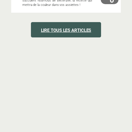
succulent houmous de betterave, la recette qui
mettra de la couleur dans vos assiettes !
LIRE TOUS LES ARTICLES